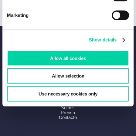
Marketing
Show details
Producto
Solución
Profesores
Allow all cookies
Escuelas
App de padres
Instalar Beedle
Allow selection
Compañía
Use necessary cookies only
Sobre nosotros
Carreras
Socios
Prensa
Contacto