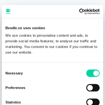
Beedle.co uses cookies
We use cookies to personalise content and ads, to
provide social media features, to analyse our traffic and
marketing. You consent to our cookies if you continue to
Gracias por tu interés en Beedle, la
use our website.
aplicación de gestión educativa en
Microsoft Teams que los docentes de todo
el mundo aman.
Consent
Sigue nuestras cuentas en redes sociales
e inicia una gran experiencia para tu
Necessary
Selection
comunidad educativa.
Preferences
Statistics