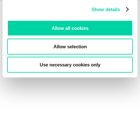
Show details
Allow all cookies
Allow selection
Use necessary cookies only
Essayez Beedle dès aujourd’hui!
C’est gratuit!
Avec une conception transparente, une expérience
utilisateur et des flux de travail intuitifs; l’enseignant
appréciera Beedle en quelques minutes. Commencez
dès aujourd’hui en installant simplement Beedle
directement à partir de votre magasin d’applications