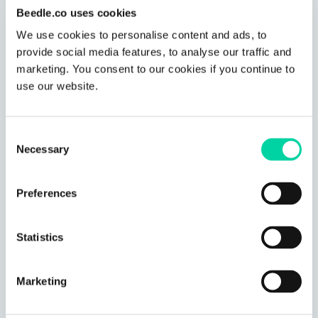
de duplication de données ou de synchronisation entre
Beedle.co uses cookies
les systèmes.
We use cookies to personalise content and ads, to
provide social media features, to analyse our traffic and
marketing. You consent to our cookies if you continue to
use our website.
Consent
Protégé derrière les opérations de
Necessary
Selection
cyberdéfense de Microsoft
Beedle est hébergé et exécuté en toute sécurité dans
Microsoft Azure où toutes les données et le contenu
sont stockés, les documents supplémentaires sont
Preferences
enregistrés dans votre propre environnement scolaire
de SharePoint. Beedle s’intègre à Microsoft Teams et
s’adapte aux paramètres de configuration, de
confidentialité et de sécurité d’Office 365 de votre
Statistics
école. La confidentialité des étudiants peut être
assurée. La vie privée des étudiants peut être assurée.
Marketing