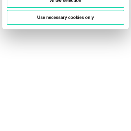
Allow selection
Use necessary cookies only
Alle Links oder angehängten
Dokumente in Beedle können mit
Den Schülern geteilt und zu einem
freigegebenen Kalender hinzugefügt
werden
Wobei klar ersichtlich ist, welche Ressourcen geteilt
werden – ohne Risiko, dass die Schüler/innen geteilte
Ressourcen aus dem Plan löschen könnten. So
können leicht Informationen, die mit einer Lerneinheit
verbunden sind, wie z. B. Lernziele, Lerninhalte,
Arbeitsvorbereitungen und wichtige Termine, geteilt
werden.
Die hilfreiche Option, Feedback einzutragen und mit
einzelnen Schülern/innen zu teilen oder Kommentare